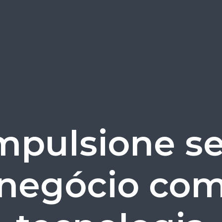
mpulsione s
negócio co