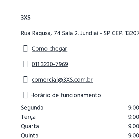
3XS
Rua Ragusa, 74 Sala 2. Jundiaí - SP CEP: 1320
Como chegar
011 3230-7969
comercial@3XS.com.br
Horário de funcionamento
Segunda
9:0
Terça
9:0
Quarta
9:0
Quinta
9:0