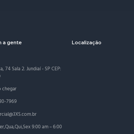
m a gente
Localização
, 74 Sala 2. Jundiaí - SP CEP:
0
 chegar
230-7969
cial@3XS.com.br
r,Qua,Qui,Sex 9:00 am – 6:00