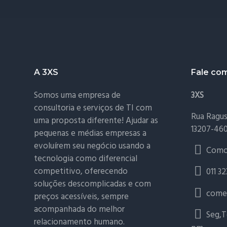
Footer
A 3XS
Fale co
Somos uma empresa de
3XS
consultoria e serviços de TI com
Rua Ragusa
uma proposta diferente! Ajudar as
13207-46
pequenas e médias empresas a
evoluírem seu negócio usando a
Como
tecnologia como diferencial
competitivo, oferecendo
011 3
soluções descomplicadas e com
comer
preços acessíveis, sempre
acompanhada do melhor
Seg,Te
relacionamento humano.