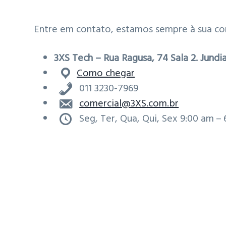
v
n
i
t
Entre em contato, estamos sempre à sua co
g
a
3XS Tech – Rua Ragusa, 74 Sala 2. Jundi
t
Como chegar
i
011 3230-7969
o
comercial@3XS.com.br
n
Seg, Ter, Qua, Qui, Sex 9:00 am –