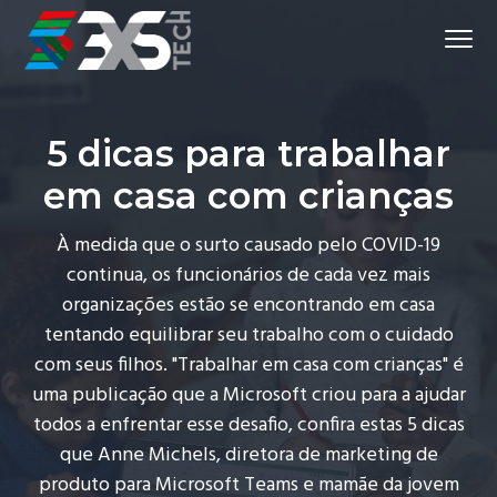
S
S
S
Menu
k
k
k
i
i
i
Consultoria
3XS
de
p
p
p
TI
em
Jundiaí
t
t
t
5 dicas para trabalhar
o
o
o
em casa com crianças
p
m
f
r
a
o
À medida que o surto causado pelo COVID-19
i
i
o
continua, os funcionários de cada vez mais
m
n
t
organizações estão se encontrando em casa
a
c
e
tentando equilibrar seu trabalho com o cuidado
r
o
r
com seus filhos. "Trabalhar em casa com crianças" é
y
n
uma publicação que a Microsoft criou para a ajudar
n
t
todos a enfrentar esse desafio, confira estas 5 dicas
a
e
que Anne Michels, diretora de marketing de
v
n
produto para Microsoft Teams e mamãe da jovem
i
t