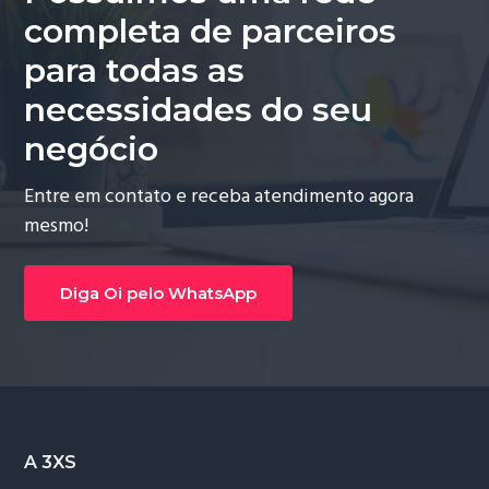
completa de parceiros
para todas as
necessidades do seu
negócio
Entre em contato e receba atendimento agora
mesmo!
Diga Oi pelo WhatsApp
Footer
A 3XS