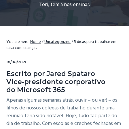
Tori, tem a nos ensinar.
g
a
t
i
o
You are here:
Home
/
Uncategorized
/
5 dicas para trabalhar em
n
casa com crianças
18/08/2020
Escrito por Jared Spataro
Vice-presidente corporativo
do Microsoft 365
Apenas algumas semanas atrás, ouvir – ou ver! – os
filhos de nossos colegas de trabalho durante uma
reunião teria sido notável.
Hoje, tudo faz parte do
dia de trabalho.
Com escolas e creches fechadas em