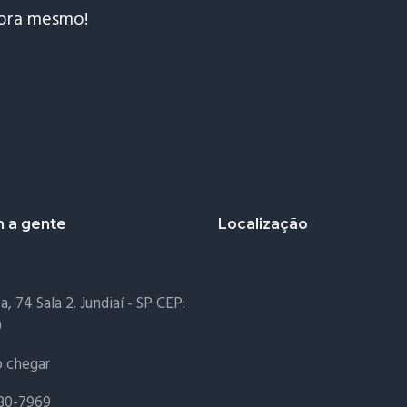
gora mesmo!
m a gente
Localização
, 74 Sala 2. Jundiaí - SP CEP:
0
 chegar
230-7969