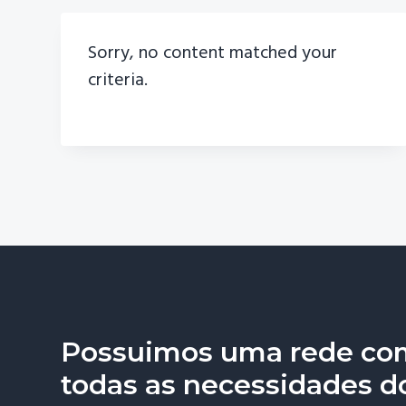
v
n
i
t
Sorry, no content matched your
g
criteria.
a
t
i
o
n
Possuimos uma rede com
todas as necessidades d