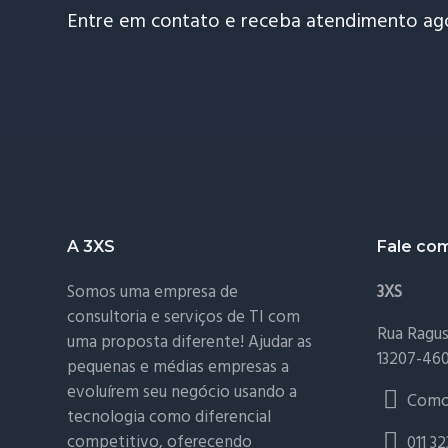
Entre em contato e receba atendimento a
Footer
A 3XS
Fale co
Somos uma empresa de
3XS
consultoria e serviços de TI com
Rua Ragusa
uma proposta diferente! Ajudar as
13207-46
pequenas e médias empresas a
evoluírem seu negócio usando a
Como
tecnologia como diferencial
competitivo, oferecendo
011 3