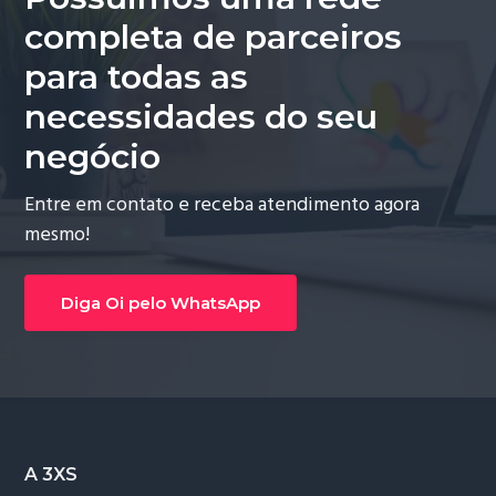
completa de parceiros
para todas as
necessidades do seu
negócio
Entre em contato e receba atendimento agora
mesmo!
Diga Oi pelo WhatsApp
Footer
A 3XS