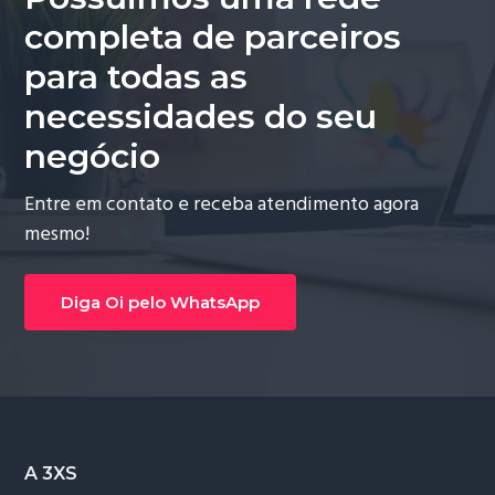
completa de parceiros
para todas as
necessidades do seu
negócio
Entre em contato e receba atendimento agora
mesmo!
Diga Oi pelo WhatsApp
Footer
A 3XS