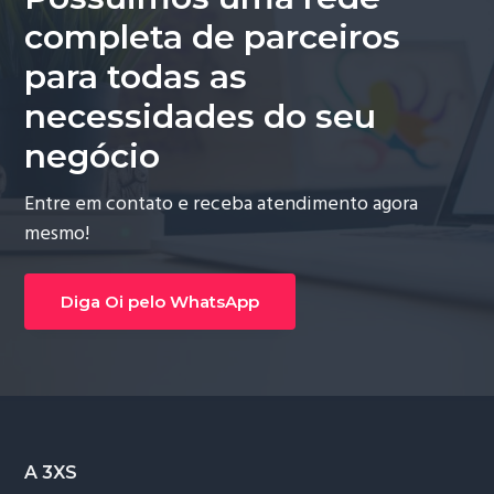
completa de parceiros
para todas as
necessidades do seu
negócio
Entre em contato e receba atendimento agora
mesmo!
Diga Oi pelo WhatsApp
Footer
A 3XS