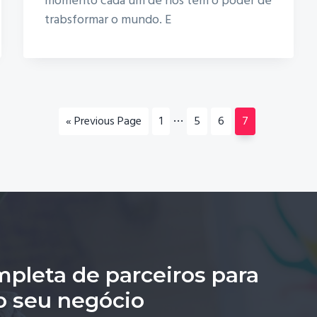
momento cada um de nós tem o poder de
trabsformar o mundo. E
Interim
…
Go
Page
Page
Page
Page
«
Previous Page
1
5
6
7
pages
to
omitted
pleta de parceiros para
o seu negócio