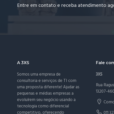
Entre em contato e receba atendimento a
Footer
A 3XS
Fale co
Somos uma empresa de
3XS
consultoria e serviços de TI com
Rua Ragusa
uma proposta diferente! Ajudar as
13207-46
pequenas e médias empresas a
evoluírem seu negócio usando a
Como
tecnologia como diferencial
competitivo, oferecendo
011 3