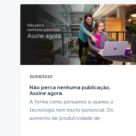
v
n
i
t
g
a
t
i
o
n
30/06/2020
Não perca nenhuma publicação.
Assine agora.
A forma como pensamos e usamos a
tecnologia tem muito potencial. Do
aumento de produtividade de