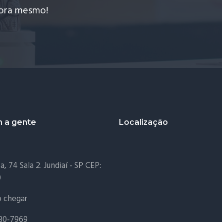
gora mesmo!
m a gente
Localização
, 74 Sala 2. Jundiaí - SP CEP:
0
 chegar
230-7969